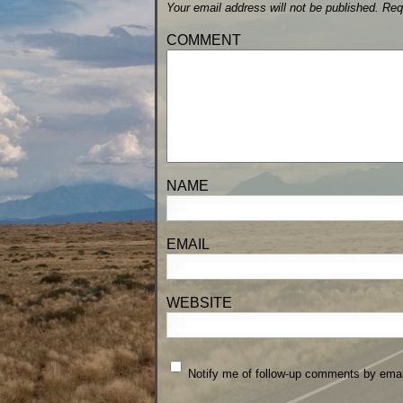
Your email address will not be published.
Req
CO
N
E
WEBSITE
Notify me of follow-up comments by emai