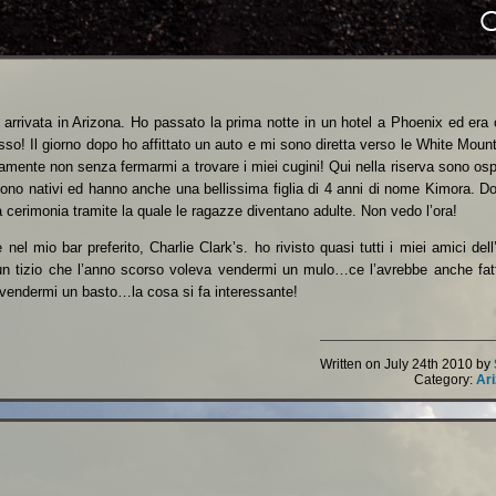
arrivata in Arizona. Ho passato la prima notte in un hotel a Phoenix ed era 
so! Il giorno dopo ho affittato un auto e mi sono diretta verso le White Moun
ramente non senza fermarmi a trovare i miei cugini! Qui nella riserva sono osp
ono nativi ed hanno anche una bellissima figlia di 4 anni di nome Kimora. D
cerimonia tramite la quale le ragazze diventano adulte. Non vedo l’ora!
el mio bar preferito, Charlie Clark’s. ho rivisto quasi tutti i miei amici del
n tizio che l’anno scorso voleva vendermi un mulo…ce l’avrebbe anche fat
e vendermi un basto…la cosa si fa interessante!
Written on July 24th 2010 by
Category:
Ar