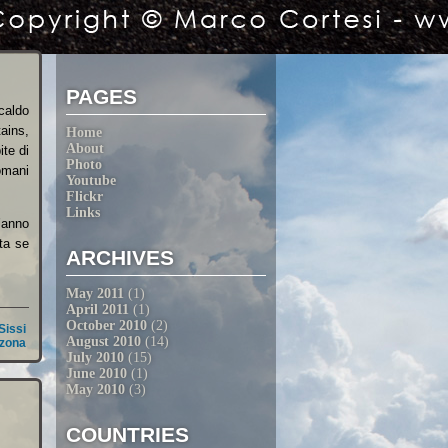
PAGES
caldo
tains,
Home
About
ite di
Photo
omani
Youtube
Flickr
Links
l’anno
ta se
ARCHIVES
May 2011
(1)
April 2011
(1)
October 2010
(2)
Sissi
August 2010
(14)
izona
July 2010
(15)
June 2010
(1)
May 2010
(3)
COUNTRIES