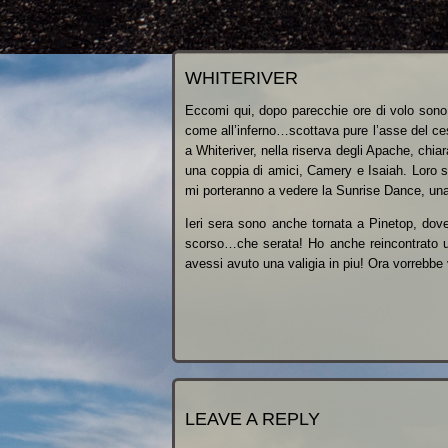
WHITERIVER
Eccomi qui, dopo parecchie ore di volo sono 
come all’inferno…scottava pure l’asse del ces
a Whiteriver, nella riserva degli Apache, chia
una coppia di amici, Camery e Isaiah. Loro s
mi porteranno a vedere la Sunrise Dance, una 
Ieri sera sono anche tornata a Pinetop, dove n
scorso…che serata! Ho anche reincontrato u
avessi avuto una valigia in piu! Ora vorrebb
LEAVE A REPLY