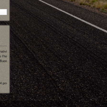
nativi
 l’ho
uon
04 pm