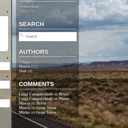
Switzerland
(7)
USA
(32)
T
*
SEARCH
AUTHORS
E
*
Filippo
(12)
Marco
(21)
Sissi
(4)
L
*
COMMENTS
Luigi Camperchioli
on
Bryce
Luigi Camperchioli
on
Photo
Marco
on
Bryce
Marco
on
Gran Teton
Mirko
on
Gran Teton