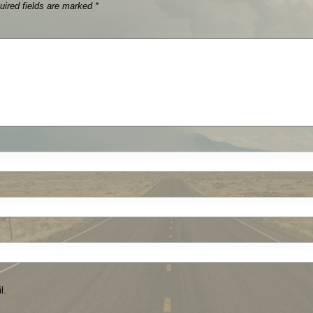
uired fields are marked
*
MMEN
AM
MAI
l.