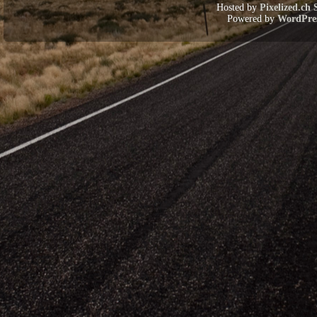
Hosted by
Pixelized.ch 
Powered by
WordPre