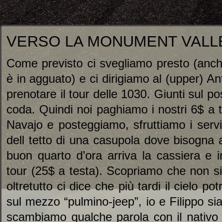
VERSO LA MONUMENT VALL
Come previsto ci svegliamo presto (anch
è in agguato) e ci dirigiamo al (upper) A
prenotare il tour delle 1030. Giunti sul p
coda. Quindi noi paghiamo i nostri 6$ a te
Navajo e posteggiamo, sfruttiamo i servi
dell tetto di una casupola dove bisogna a
buon quarto d’ora arriva la cassiera e in
tour (25$ a testa). Scopriamo che non s
oltretutto ci dice che più tardi il cielo po
sul mezzo “pulmino-jeep”, io e Filippo si
scambiamo qualche parola con il nativo