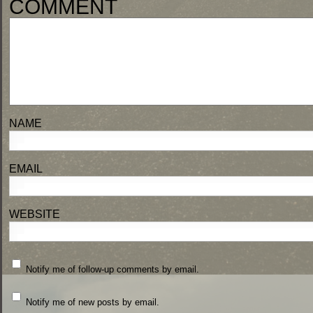
COMM
NA
EM
WEBSITE
Notify me of follow-up comments by email.
Notify me of new posts by email.