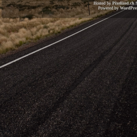
Hosted by
Pixelized.ch 
Powered by
WordPre