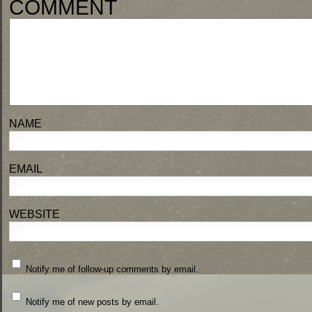
COMM
NA
EM
WEBSITE
Notify me of follow-up comments by email.
Notify me of new posts by email.