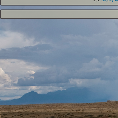
Tags:
KingCity
,
P