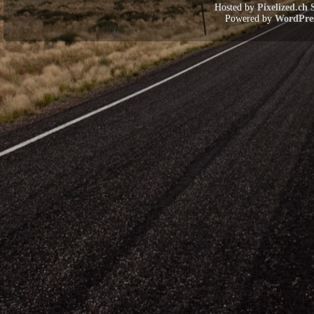
Hosted by
Pixelized.ch 
Powered by
WordPre